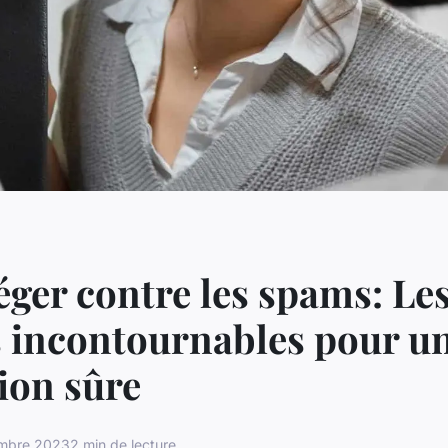
éger contre les spams: Le
 incontournables pour u
ion sûre
mbre 2023
2 min de lecture