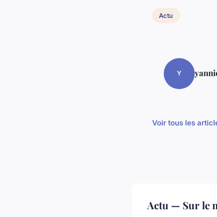
Actu
yanni
Y
Voir tous les artic
Actu — Sur le 