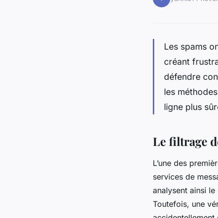
Les spams on
créant frustr
défendre cont
les méthodes 
ligne plus sûr
Le filtr
L’une des première
services de messa
analysent ainsi l
Toutefois, une vé
accidentellement d