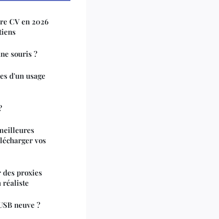
tre CV en 2026
tiens
ne souris ?
es d'un usage
?
meilleures
élécharger vos
 des proxies
 réaliste
USB neuve ?