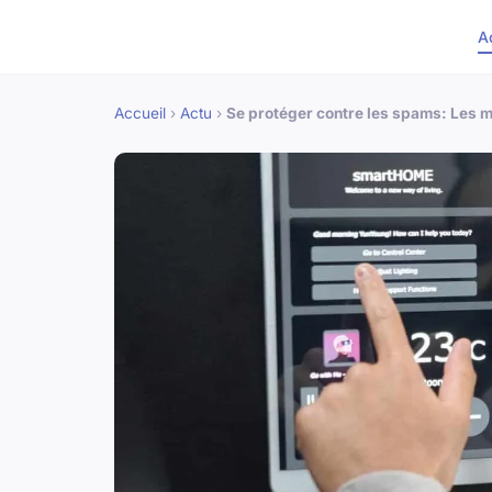
A
Accueil
›
Actu
›
Se protéger contre les spams: Les 