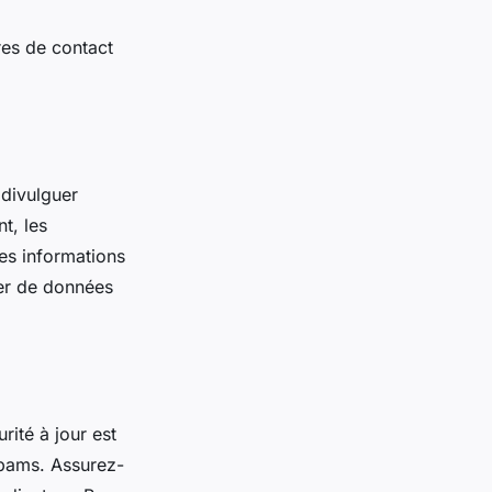
res de contact
 divulguer
t, les
es informations
ager de données
rité à jour est
spams. Assurez-