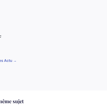
c
les Actu →
même sujet