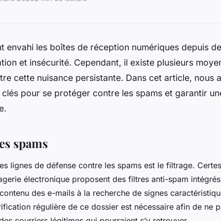
t envahi les boîtes de réception numériques depuis d
ation et insécurité. Cependant, il existe plusieurs moye
re cette nuisance persistante. Dans cet article, nous a
clés pour se protéger contre les spams et garantir u
e.
age des spams
s lignes de défense contre les spams est le filtrage. Certes
gerie électronique proposent des filtres anti-spam intégrés.
e contenu des e-mails à la recherche de signes caractéristi
rification régulière de ce dossier est nécessaire afin de ne
es courriers légitimes qui pourraient s’y retrouver.