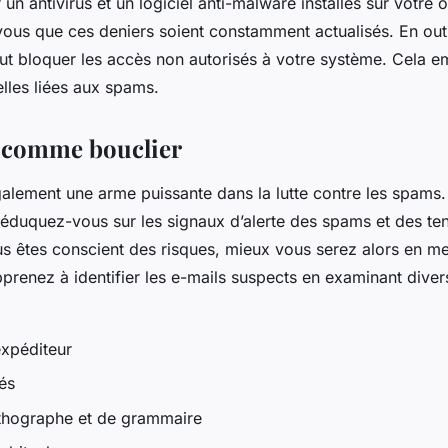
 un antivirus et un logiciel anti-malware installés sur votre 
-vous que ces deniers soient constamment actualisés. En out
ut bloquer les accès non autorisés à votre système. Cela e
elles liées aux spams.
 comme bouclier
galement une arme puissante dans la lutte contre les spams. 
éduquez-vous sur les signaux d’alerte des spams et des ten
us êtes conscient des risques, mieux vous serez alors en me
apprenez à identifier les e-mails suspects en examinant diver
expéditeur
rés
rthographe et de grammaire