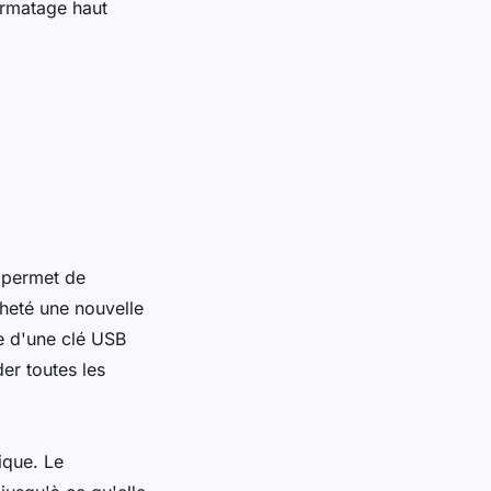
ormatage haut
 permet de
cheté une nouvelle
e d'une clé USB
er toutes les
ique. Le