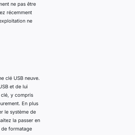
ment ne pas être
avez récemment
exploitation ne
une clé USB neuve.
USB et de lui
 clé, y compris
eurement. En plus
er le système de
aitez la passer en
s de formatage