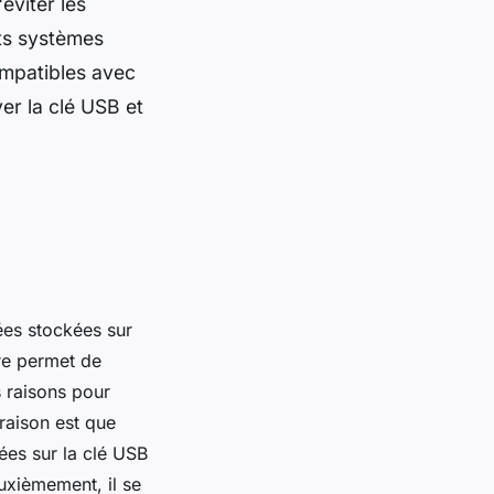
éviter les
nts systèmes
ompatibles avec
er la clé USB et
ées stockées sur
re permet de
s raisons pour
raison est que
ées sur la clé USB
uxièmement, il se