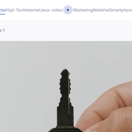
ctu
High Tech
Internet
Jeux-video
Marketing
Matériel
Smartphon
e ?