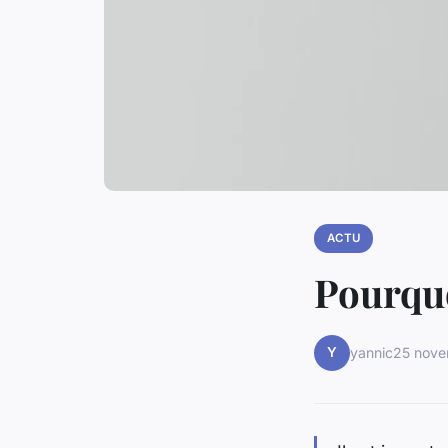
ACTU
Pourquo
Y
yannic
25 nov