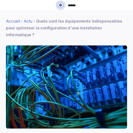
Accueil
›
Actu
›
Quels sont les équipements indispensables
pour optimiser la configuration d'une installation
informatique ?