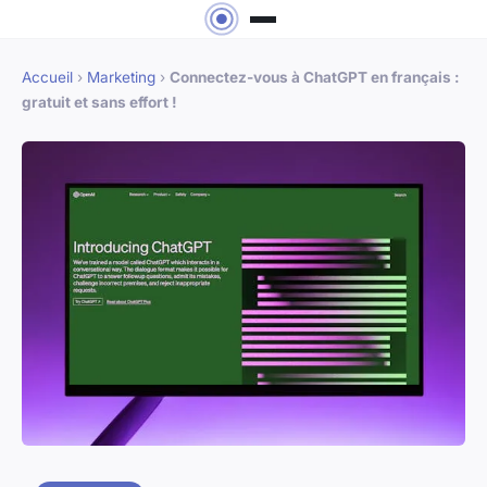
Accueil
›
Marketing
›
Connectez-vous à ChatGPT en français :
gratuit et sans effort !