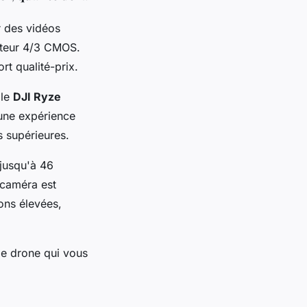
ur des vidéos
teur 4/3 CMOS.
rt qualité-prix.
 le
DJI Ryze
 une expérience
 supérieures.
 jusqu'à 46
 caméra est
ons élevées,
le drone qui vous