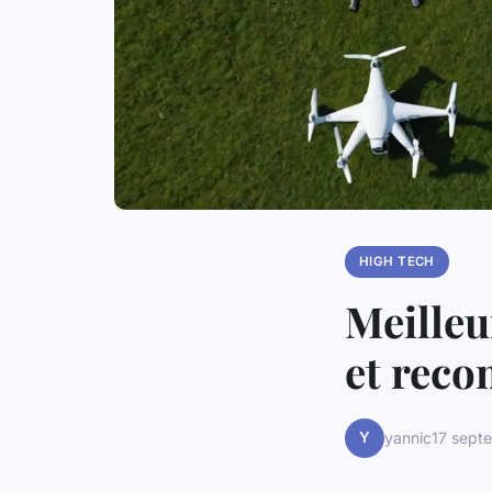
HIGH TECH
Meilleu
et rec
Y
yannic
17 sept