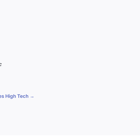
c
cles High Tech →