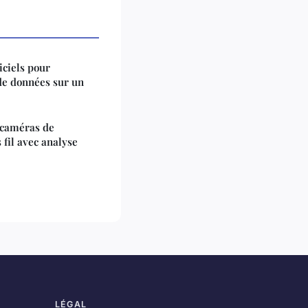
iciels pour
de données sur un
 caméras de
 fil avec analyse
LÉGAL