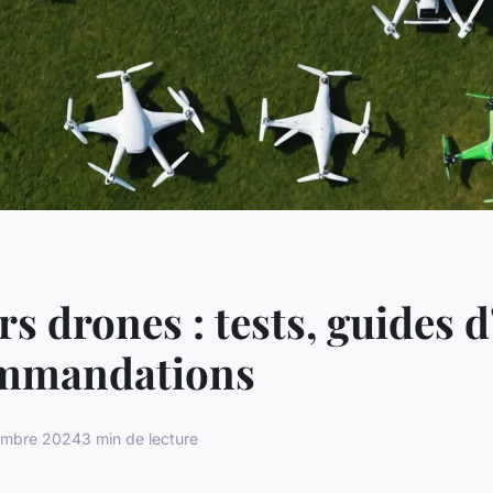
rs drones : tests, guides d
ommandations
embre 2024
3 min de lecture