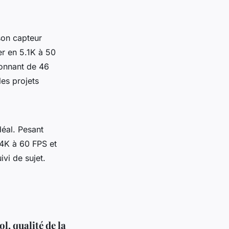
son capteur
er en 5.1K à 50
ionnant de 46
les projets
déal. Pesant
 4K à 60 FPS et
vi de sujet.
l, qualité de la