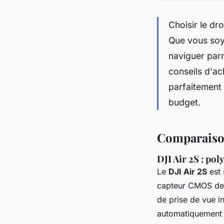
Choisir le dr
Que vous soy
naviguer parm
conseils d'ac
parfaitement 
budget.
Comparaison
DJI Air 2S : pol
Le
DJI Air 2S
est 
capteur CMOS de 
de prise de vue i
automatiquement 