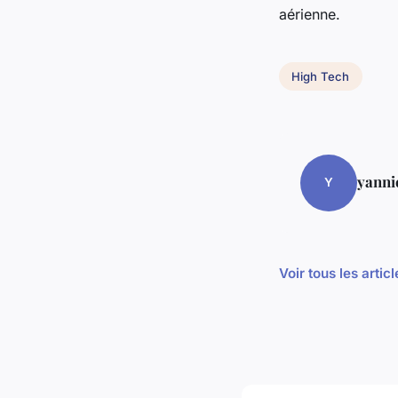
aérienne.
High Tech
yanni
Y
Voir tous les arti