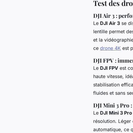
Test des dr
DJI Air 3 : per
Le
DJI Air 3
se di
lentille permet d
et la vidéographi
ce
drone 4K
est p
DJI FPV : imme
Le
DJI FPV
est co
haute vitesse, id
stabilisation effi
fluides et sans s
DJI Mini 3 Pro 
Le
DJI Mini 3 Pro
résolution. Léger e
automatique, ce q