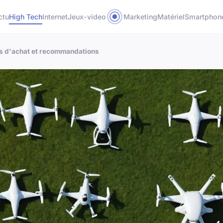
ctu
High Tech
Internet
Jeux-video
Marketing
Matériel
Smartphon
es d'achat et recommandations